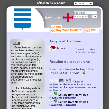
Sélection de la langue
A-
A
A+
Temple et traditions
Accueil catalogue
osti.org
Raymond Bernard
PMB
Temple et Tradition
OSTI
En recherche, tout mot
Accueil
Nouvelle
Votre
est recherché dans tous
recherche
compte
les champs (par défaut)
sauf si on sélectionne une
ou plusieurs catégorie(s)
Résultat de la recherche
en cochant les cases. Si
l'on recherche un titre
précis, ne pas oublier de le
2
recherche sur le tag
'The
mettre entre guillemets,
Present Situation'
sinon tous les mots du titre
seront recherchés
séparément dans tous les
Affiner la
titres.
recherche
Générer le flux rss de la
recherche
Partager le résultat de cette
La bibliothèque de la
recherche
MCI est en cours de
réorganisation. Les
Letters from Nowhere
/
fiches actuelles n'ont pas
Raymond BERNARD
encore été vérifiées et
Letters from Nowhere
/
sont telles qu'importées
Raymond BERNARD
de l'ancien système,
mais toutes sont