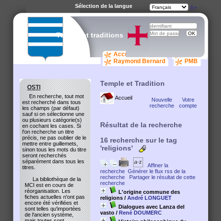
Sélection de la langue
A-
A
A+
Temple et traditions
Accueil catalogue
osti.org
Raymond Bernard
PMB
Temple et Tradition
OSTI
En recherche, tout mot
Accueil
Nouvelle
Votre
est recherché dans tous
recherche
compte
les champs (par défaut)
sauf si on sélectionne une
ou plusieurs catégorie(s)
Résultat de la recherche
en cochant les cases. Si
l'on recherche un titre
précis, ne pas oublier de le
16
recherche sur le tag
mettre entre guillemets,
'religions'
sinon tous les mots du titre
seront recherchés
séparément dans tous les
Affiner la
titres.
recherche
Générer le flux rss de la
recherche
Partager le résultat de cette
La bibliothèque de la
recherche
MCI est en cours de
réorganisation. Les
L'origine commune des
fiches actuelles n'ont pas
religions
/
André LONGUET
encore été vérifiées et
Dialogues avec Lanza del
sont telles qu'importées
vasto
/
René DOUMERC
de l'ancien système,
mais toutes sont