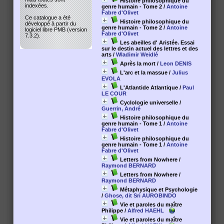
Histoire philosophique du
indexées.
genre humain - Tome 2
/
Antoine
Fabre d'Olivet
Ce catalogue a été
Histoire philosophique du
développé à partir du
genre humain - Tome 2
/
Antoine
logiciel libre PMB (version
Fabre d'Olivet
7.3.2).
Les abeilles d' Aristée. Essai
sur le destin actuel des lettres et des
arts
/
Wladimir Weidlé
Après la mort
/
Leon DENIS
L'arc et la massue
/
Julius
EVOLA
L'Atlantide Atlantique
/
Paul
LE COUR
Cyclologie universelle
/
Guerrin, André
Histoire philosophique du
genre humain - Tome 1
/
Antoine
Fabre d'Olivet
Histoire philosophique du
genre humain - Tome 1
/
Antoine
Fabre d'Olivet
Letters from Nowhere
/
Raymond BERNARD
Letters from Nowhere
/
Raymond BERNARD
Métaphysique et Psychologie
/
Ghose, dit Sri AUROBINDO
Vie et paroles du maître
Philippe
/
Alfred HAEHL
Vie et paroles du maître