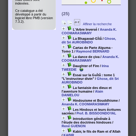
indexées.
Ce catalogue a été
(25)
développé à partir du
logiciel libre PMB (version
7.3.2).
Affiner la recherche
L'Arbre Inversé
/
Ananda K.
COOMARASWAMY
La Bhagavad-Gîtâ
/
Ghose,
dit Sri AUROBINDO
Cartas de Parte Alguma -
Tomo 1
/
Raymond BERNARD
La dance de çiva
/
Ananda K.
COOMARASWAMY
Daughter of Fire
/
Irina
TWEEDIE
Essai sur la Guîtâ : tome 1
"L'instructeur divin"
/
Ghose, dit Sri
AUROBINDO
La fantaisie des dieux et
l'aventure humaine
/
Alain
DANIELOU
Hindouisme et Bouddhisme
/
Ananda K. COOMARASWAMY
Les Hindous et leurs écritures
sacrées
/
Prof. B. BISSOONDOYAL
Introduction générale à
l'étude des doctrines hindoues
/
René GUENON
Kabir, le fils de Ram et d'Allah
/
KABIR