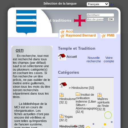
Sélection de la langue
A-
A
A+
Temple et traditions
Accueil catalogue
osti.org
Raymond Bernard
PMB
Temple et Tradition
OSTI
En recherche, tout mot
Accueil
Nouvelle
Votre
est recherché dans tous
recherche
compte
les champs (par défaut)
sauf si on sélectionne une
ou plusieurs catégorie(s)
Catégories
en cochant les cases. Si
l'on recherche un titre
précis, ne pas oublier de le
mettre entre guillemets,
sinon tous les mots du titre
>
Hindouïsme [32]
seront recherchés
séparément dans tous les
Institut de
titres.
civilisation
Hindouisme
Maîtres
indienne (Lilian
[32.1]
spirituels
La bibliothèque de la
Silburn -
de l'Inde
MCI est en cours de
Abinhavagupta)
[32.3]
réorganisation. Les
[32.4]
fiches actuelles n'ont pas
Yogas
encore été vérifiées et
[32.2]
sont telles qu'importées
de l'ancien système,
Hindouïsme [32]
mais toutes sont