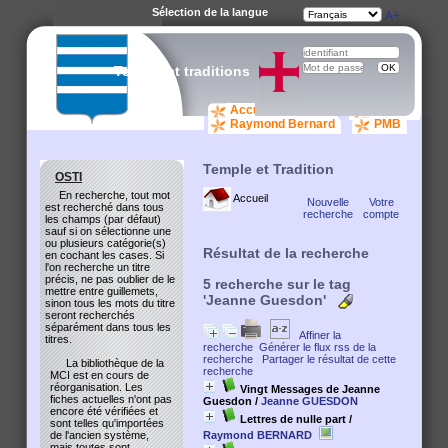
Sélection de la langue
A-
A
A+
Temple et traditions
Accueil catalogue
osti.org
Raymond Bernard
PMB
Temple et Tradition
OSTI
En recherche, tout mot
Accueil
Nouvelle
Votre
est recherché dans tous
recherche
compte
les champs (par défaut)
sauf si on sélectionne une
ou plusieurs catégorie(s)
Résultat de la recherche
en cochant les cases. Si
l'on recherche un titre
précis, ne pas oublier de le
5
recherche sur le tag
mettre entre guillemets,
'Jeanne Guesdon'
sinon tous les mots du titre
seront recherchés
séparément dans tous les
Affiner la
titres.
recherche
Générer le flux rss de la
recherche
Partager le résultat de cette
La bibliothèque de la
recherche
MCI est en cours de
réorganisation. Les
Vingt Messages de Jeanne
fiches actuelles n'ont pas
Guesdon
/
Jeanne GUESDON
encore été vérifiées et
Lettres de nulle part
/
sont telles qu'importées
Raymond BERNARD
de l'ancien système,
mais toutes sont