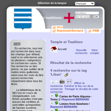
Sélection de la langue
A-
A
A+
Temple et traditions
Accueil catalogue
osti.org
Raymond Bernard
PMB
Temple et Tradition
OSTI
En recherche, tout mot
Accueil
Nouvelle
Votre
est recherché dans tous
recherche
compte
les champs (par défaut)
sauf si on sélectionne une
ou plusieurs catégorie(s)
Résultat de la recherche
en cochant les cases. Si
l'on recherche un titre
précis, ne pas oublier de le
4
recherche sur le tag
mettre entre guillemets,
'Liban'
sinon tous les mots du titre
seront recherchés
séparément dans tous les
Affiner la
titres.
recherche
Générer le flux rss de la
recherche
Partager le résultat de cette
La bibliothèque de la
recherche
MCI est en cours de
réorganisation. Les
Cartas de Parte Alguma -
fiches actuelles n'ont pas
Tomo 1
/
Raymond BERNARD
encore été vérifiées et
Letters from Nowhere
/
sont telles qu'importées
Raymond BERNARD
de l'ancien système,
mais toutes sont