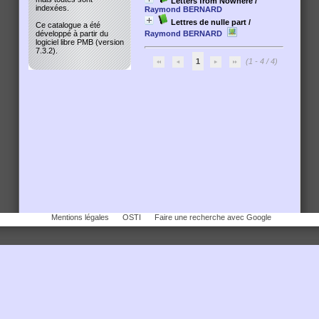
Letters from Nowhere
/
indexées.
Raymond BERNARD
Lettres de nulle part
/
Ce catalogue a été
Raymond BERNARD
développé à partir du
logiciel libre PMB (version
7.3.2).
1
(1 - 4 / 4)
Mentions légales
OSTI
Faire une recherche avec Google