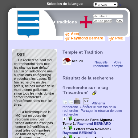
Sélection de la langue
A-
A
A+
Temple et traditions
Accueil catalogue
osti.org
Raymond Bernard
PMB
Temple et Tradition
OSTI
En recherche, tout mot
Accueil
Nouvelle
Votre
est recherché dans tous
recherche
compte
les champs (par défaut)
sauf si on sélectionne une
ou plusieurs catégorie(s)
Résultat de la recherche
en cochant les cases. Si
l'on recherche un titre
précis, ne pas oublier de le
4
recherche sur le tag
mettre entre guillemets,
'Trivandrum'
sinon tous les mots du titre
seront recherchés
séparément dans tous les
Affiner la
titres.
recherche
Générer le flux rss de la
recherche
Partager le résultat de cette
La bibliothèque de la
recherche
MCI est en cours de
réorganisation. Les
Cartas de Parte Alguma -
fiches actuelles n'ont pas
Tomo 1
/
Raymond BERNARD
encore été vérifiées et
Letters from Nowhere
/
sont telles qu'importées
Raymond BERNARD
de l'ancien système,
mais toutes sont