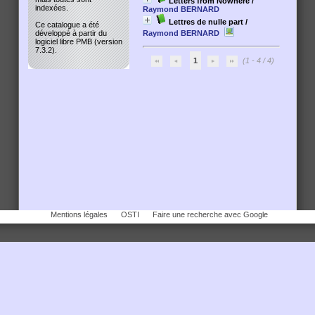
Letters from Nowhere
/
indexées.
Raymond BERNARD
Lettres de nulle part
/
Ce catalogue a été
Raymond BERNARD
développé à partir du
logiciel libre PMB (version
7.3.2).
1
(1 - 4 / 4)
Mentions légales
OSTI
Faire une recherche avec Google