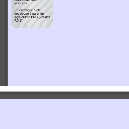
indexées.
Ce catalogue a été
développé à partir du
logiciel libre PMB (version
7.3.2).