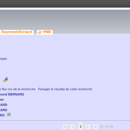
Raymond Bernard
PMB
ompte
e flux rss de la recherche
Partager le résultat de cette recherche
mond BERNARD
ter
NARD
NARD
ARD
1
(1 - 5 / 5)