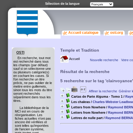
Sélection de la langue
Accueil catalogue
osti.org
Temple et Tradition
OSTI
En recherche, tout mot
Accueil
Nouvelle recherche
Votre c
est recherché dans tous
les champs (par défaut)
sauf si on sélectionne une
Résultat de la recherche
ou plusieurs catégorie(s)
en cochant les cases. Si
l'on recherche un titre
5
recherche sur le tag
'clairvoyance'
précis, ne pas oublier de le
mettre entre guillemets,
sinon tous les mots du titre
Affiner la recherche
Générer l
seront recherchés
Cartas de Parte Alguma - Tomo 1
/
Ray
séparément dans tous les
titres.
Les chakras
/
Charles-Webster Leadbea
Letters from Nowhere
/
Raymond BER
La bibliothèque de la
MCI est en cours de
Letters from Nowhere
/
Raymond BER
réorganisation. Les
Lettres de nulle part
/
Raymond BERN
fiches actuelles n'ont pas
encore été vérifiées et
sont telles qu'importées
de l'ancien système,
mais toutes sont