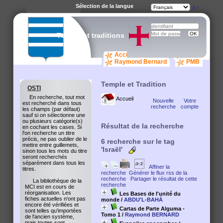
Sélection de la langue
A-
A
A+
Temple et traditions
Accueil catalogue
osti.org
Raymond Bernard
PMB
Temple et Tradition
OSTI
En recherche, tout mot
Accueil
Nouvelle
Votre
est recherché dans tous
recherche
compte
les champs (par défaut)
sauf si on sélectionne une
ou plusieurs catégorie(s)
Résultat de la recherche
en cochant les cases. Si
l'on recherche un titre
précis, ne pas oublier de le
6
recherche sur le tag
mettre entre guillemets,
'Israël'
sinon tous les mots du titre
seront recherchés
séparément dans tous les
Affiner la
titres.
recherche
Générer le flux rss de la
recherche
Partager le résultat de cette
La bibliothèque de la
recherche
MCI est en cours de
réorganisation. Les
Les Bases de l'unité du
fiches actuelles n'ont pas
monde
/
ABDU'L-BAHÁ
encore été vérifiées et
Cartas de Parte Alguma -
sont telles qu'importées
Tomo 1
/
Raymond BERNARD
de l'ancien système,
mais toutes sont