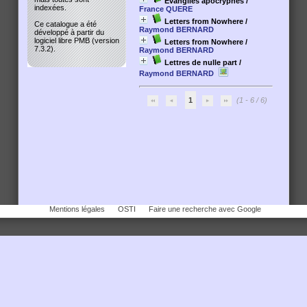
Evangiles apocryphes
/
indexées.
France QUERE
Letters from Nowhere
/
Ce catalogue a été
Raymond BERNARD
développé à partir du
logiciel libre PMB (version
Letters from Nowhere
/
7.3.2).
Raymond BERNARD
Lettres de nulle part
/
Raymond BERNARD
1
(1 - 6 / 6)
Mentions légales
OSTI
Faire une recherche avec Google