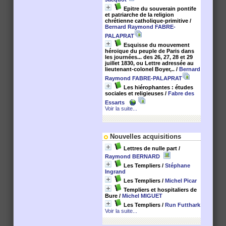
Epitre du souverain pontife
et patriarche de la religion
chrétienne catholique-primitive
/
Bernard Raymond FABRE-
PALAPRAT
Esquisse du mouvement
héroïque du peuple de Paris dans
les journées... des 26, 27, 28 et 29
juillet 1830, ou Lettre adressée au
lieutenant-colonel Boyer,..
/
Bernard
Raymond FABRE-PALAPRAT
Les hiérophantes : études
sociales et religieuses
/
Fabre des
Essarts
Voir la suite...
Nouvelles acquisitions
Lettres de nulle part
/
Raymond BERNARD
Les Templiers
/
Stéphane
Ingrand
Les Templiers
/
Michel Picar
Templiers et hospitaliers de
Bure
/
Michel MIGUET
Les Templiers
/
Run Futthark
Voir la suite...