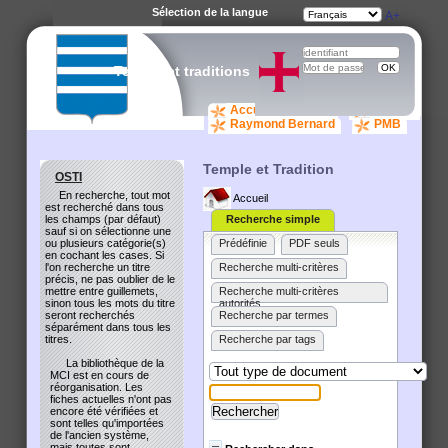
Sélection de la langue
A-
A
A+
Temple et traditions
Accueil catalogue
osti.org
Raymond Bernard
PMB
Temple et Tradition
OSTI
En recherche, tout mot
Accueil
est recherché dans tous
les champs (par défaut)
Recherche simple
sauf si on sélectionne une
ou plusieurs catégorie(s)
Prédéfinie
PDF seuls
en cochant les cases. Si
l'on recherche un titre
Recherche multi-critères
précis, ne pas oublier de le
mettre entre guillemets,
Recherche multi-critères
sinon tous les mots du titre
autorités
seront recherchés
Recherche par termes
séparément dans tous les
titres.
Recherche par tags
La bibliothèque de la
MCI est en cours de
réorganisation. Les
fiches actuelles n'ont pas
encore été vérifiées et
sont telles qu'importées
de l'ancien système,
mais toutes sont