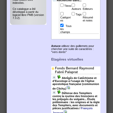
Rechercher dans...
indexées.
Titres
Ce catalogue a été
Auteurs
Editeurs
développé à partir du
Tags
logiciel libre PMB (version
Catégori
Résumé
7.3.2).
es
et notes
Tous
les
champs
Astuce
utilisez des guillemets pour
chercher une suite de caractères :
"vers dorés"
Etagères virtuelles
Fonds Bernard Raymond
Fabré Palaprat
Abrégés de Catéchisme et
d'Eucologe à l'usage de l'église
apostolique française (communion
de Clichy.)
Défense des Templiers
contre la routine des historiens et
les préjugés du vulgaire... Étude
préliminaire : les origines et la règle
des Templiers, avec documents et
pièces justificatives
/
François
Jacquot