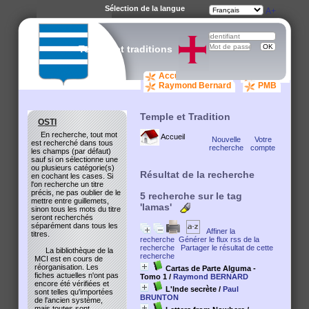
Sélection de la langue
A-
A
A+
Temple et traditions
Accueil catalogue
osti.org
Raymond Bernard
PMB
Temple et Tradition
OSTI
En recherche, tout mot
Accueil
Nouvelle
Votre
est recherché dans tous
recherche
compte
les champs (par défaut)
sauf si on sélectionne une
ou plusieurs catégorie(s)
Résultat de la recherche
en cochant les cases. Si
l'on recherche un titre
précis, ne pas oublier de le
5
recherche sur le tag
mettre entre guillemets,
'lamas'
sinon tous les mots du titre
seront recherchés
séparément dans tous les
Affiner la
titres.
recherche
Générer le flux rss de la
recherche
Partager le résultat de cette
La bibliothèque de la
recherche
MCI est en cours de
réorganisation. Les
Cartas de Parte Alguma -
fiches actuelles n'ont pas
Tomo 1
/
Raymond BERNARD
encore été vérifiées et
L'Inde secrète
/
Paul
sont telles qu'importées
BRUNTON
de l'ancien système,
mais toutes sont