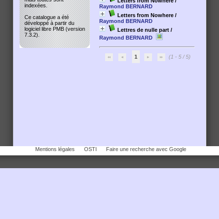
Letters from Nowhere
/
indexées.
Raymond BERNARD
Letters from Nowhere
/
Ce catalogue a été
Raymond BERNARD
développé à partir du
logiciel libre PMB (version
Lettres de nulle part
/
7.3.2).
Raymond BERNARD
1
(1 - 5 / 5)
Mentions légales
OSTI
Faire une recherche avec Google