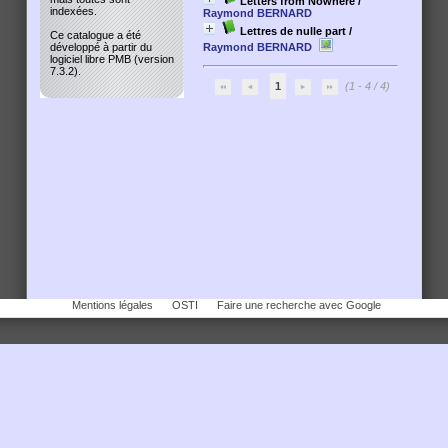
Letters from Nowhere
/
indexées.
Raymond BERNARD
Lettres de nulle part
/
Ce catalogue a été
Raymond BERNARD
développé à partir du
logiciel libre PMB (version
7.3.2).
1
(1 - 4 / 4)
Mentions légales
OSTI
Faire une recherche avec Google