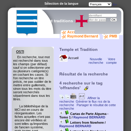
Sélection de la langue
A-
A
A+
Temple et traditions
Accueil catalogue
osti.org
Raymond Bernard
PMB
Temple et Tradition
OSTI
En recherche, tout mot
Accueil
Nouvelle
Votre
est recherché dans tous
recherche
compte
les champs (par défaut)
sauf si on sélectionne une
ou plusieurs catégorie(s)
Résultat de la recherche
en cochant les cases. Si
l'on recherche un titre
précis, ne pas oublier de le
4
recherche sur le tag
mettre entre guillemets,
'offrandes'
sinon tous les mots du titre
seront recherchés
séparément dans tous les
Affiner la
titres.
recherche
Générer le flux rss de la
recherche
Partager le résultat de cette
La bibliothèque de la
recherche
MCI est en cours de
réorganisation. Les
Cartas de Parte Alguma -
fiches actuelles n'ont pas
Tomo 1
/
Raymond BERNARD
encore été vérifiées et
Letters from Nowhere
/
sont telles qu'importées
Raymond BERNARD
de l'ancien système,
mais toutes sont